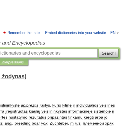
Remember this site
Embed dictionaries into your website
EN
s and Encyclopedias
Search!
Interpretations
ų žodynas)
islininkystė
apibrėžtis
Kuilys
,
kurio
kilmė
ir
individualios
veislinės
yra
įregistruotas
kiaulių
veislininkystės
informacinėje
sistemoje
ir
rtės
nustatymo
rezultatus
pripažintas
tinkamu
kergti
arba
jo
ys
:
angl
.
breeding
boar
vok
.
Zuchteber
,
m
rus
.
племенной
хряк