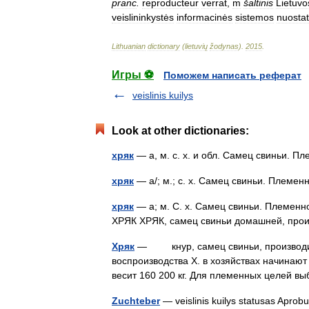
pranc
.
reproducteur
verrat
,
m
šaltinis
Lietuvo
veislininkystės
informacinės
sistemos
nuosta
Lithuanian
dictionary
(
lietuvių
žodynas
)
.
2015
.
Игры ⚽
Поможем написать реферат
veislinis kuilys
Look at other dictionaries:
хряк
— а, м. с. х. и обл. Самец свиньи. 
хряк
— а/; м.; с. х. Самец свиньи. Плем
хряк
— а; м. С. х. Самец свиньи. Племенной
ХРЯК ХРЯК, самец свиньи домашней, пр
Хряк
— кнур, самец свиньи, производите
воспроизводства Х. в хозяйствах начинают
весит 160 200 кг. Для племенных целей 
Zuchteber
— veislinis kuilys statusas Aprobuot