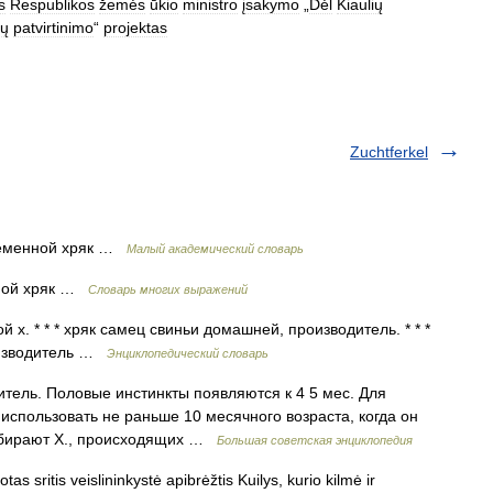
s
Respublikos
žemės
ūkio
ministro
įsakymo
„
Dėl
Kiaulių
tų
patvirtinimo
“
projektas
Zuchtferkel
Племенной хряк …
Малый академический словарь
енной хряк …
Словарь многих выражений
 х. * * * хряк самец свиньи домашней, производитель. * * *
оизводитель …
Энциклопедический словарь
ль. Половые инстинкты появляются к 4 5 мес. Для
 использовать не раньше 10 месячного возраста, когда он
выбирают Х., происходящих …
Большая советская энциклопедия
as sritis veislininkystė apibrėžtis Kuilys, kurio kilmė ir