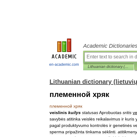
Academic Dictionarie
en-academic.com
Lithuanian dictionary (lietuvių žodynas)
Lithuanian dictionary (lietuvi
племенной хряк
племенной
хряк
veislinis
kuilys
statusas
Aprobuotas
sritis
ve
savybės
atitinka
veislės
reikalavimus
ir
kuris
pagal
produktyvumo
kontrolės
ir
genetinės
ve
sperma
pripažinta
tinkama
sėklinti
.
atitikmen