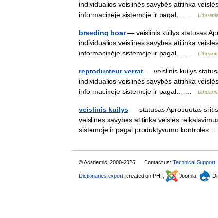
individualios veislinės savybės atitinka veislės
informacinėje sistemoje ir pagal… …
Lithuani
breeding boar
— veislinis kuilys statusas Apro
individualios veislinės savybės atitinka veislės
informacinėje sistemoje ir pagal… …
Lithuani
reproducteur verrat
— veislinis kuilys status
individualios veislinės savybės atitinka veislės
informacinėje sistemoje ir pagal… …
Lithuani
veislinis kuilys
— statusas Aprobuotas sritis v
veislinės savybės atitinka veislės reikalavimus
sistemoje ir pagal produktyvumo kontrolė
© Academic, 2000-2026
Contact us:
Technical Support
,
Dictionaries export
, created on PHP,
Joomla,
Dr